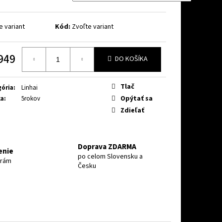
TX LED MAX EPS T3B
e variant
Kód:
Zvoľte variant
949
DO KOŠÍKA
otková
Tlač
ória
:
Linhai
Opýtať sa
ka
:
5rokov
Zdieľať
Doprava ZDARMA
enie
po celom Slovensku a
erám
Česku