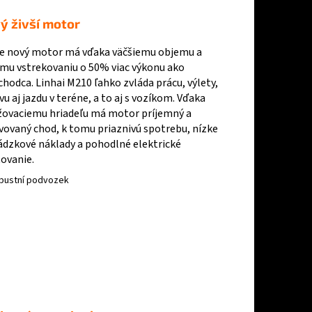
ý živší motor
e nový motor má vďaka väčšiemu objemu a
mu vstrekovaniu o 50% viac výkonu ako
chodca. Linhai M210 ľahko zvláda prácu, výlety,
u aj jazdu v teréne, a to aj s vozíkom. Vďaka
žovaciemu hriadeľu má motor príjemný a
ivovaný chod, k tomu priaznivú spotrebu, nízke
ádzkové náklady a pohodlné elektrické
tovanie.