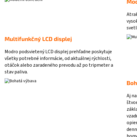
Mod
Atra
vyso
svetl
Multifunkčný LCD displej
Modro podsvietený LCD displej prehľadne poskytuje
všetky potrebné informácie, od aktuálnej rýchlosti,
otáčok alebo zaradeného prevodu až po tripmeter a
stav paliva.
Boh
Aj na
štvo
zákla
vzad
opie
denn
homo