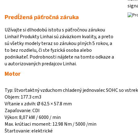
signa
Predĺžená päťročná záruka
Užívajte si dlhodobú istotu s päťročnou zárukou
Linhai! Produkty Linhai sú záväzkom kvality, a preto
sú všetky modely teraz so zárukou plných 5 rokov, a
to bez rozdielu, či ste fyzická osoba alebo
podnikateľ. Podrobnosti nájdete na tomto odkaze a
u autorizovaných predajcov Linhai.
Motor
Typ: štvortaktný vzduchom chladený jednovalec SOHC so vstrek
Objem: 177.3 cm3
Vŕtanie x zdvih: Ø 62.5 × 57.8 mm
Zapaľovanie: CDI
Výkon: 8,07 kW / 6000 / min
Max. krútiaci moment: 12.98 Nm / 5000 /min
Štartovanie: elektrické