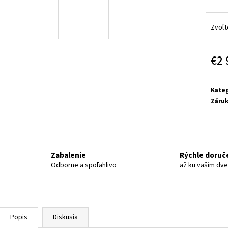
LINHAI M210 2X4 EFI T3B
TGB BLADE 1000 L
LIMITED
€2 949
€10 899
Zvoľt
€2 
Jedn
cena:
Kateg
Záru
Zabalenie
Rýchle doruč
Odborne a spoľahlivo
až ku vaším dv
Popis
Diskusia