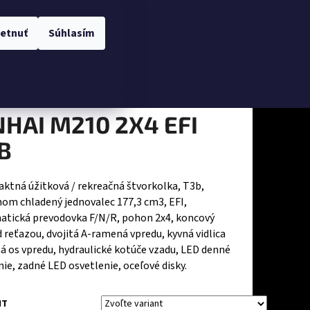
Hľadať
Prihlásenie
Nákupný
Obchodné podmienky
Kontakty
etnuť
Súhlasím
košík
NHAI M210 2X4 EFI
B
tná úžitková / rekreačná štvorkolka, T3b,
om chladený jednovalec 177,3 cm3, EFI,
atická prevodovka F/N/R, pohon 2x4, koncový
 reťazou, dvojitá A-ramená vpredu, kyvná vidlica
á os vpredu, hydraulické kotúče vzadu, LED denné
nie, zadné LED osvetlenie, oceľové disky.
Nasledujúce
NT