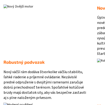
Nov
Úpln
nové
pred
zábav
vyva
kult
prev
štar
Robustný podvozok
Nový väčší rám dodáva štvorkolke väčšiu stabilitu,
ľahké riadenie a príjemné ovládanie. Nezávislé
predné odpruženie s dvojitými ramenami zaručuje
dobrú priechodnosť terénom. Spoľahlivé kotúčové
brzdy majú dostatok sily, aby vás bezpečne zastavili
aj s plne naloženým prívesom.