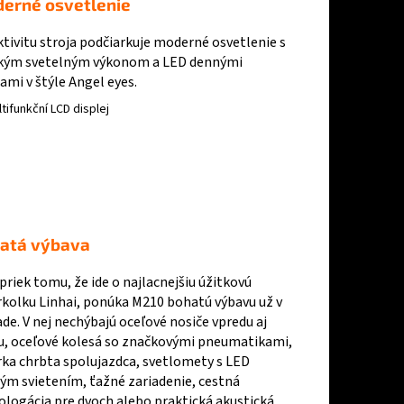
erné osvetlenie
ktivitu stroja podčiarkuje moderné osvetlenie s
kým svetelným výkonom a LED dennými
ami v štýle Angel eyes.
atá výbava
priek tomu, že ide o najlacnejšiu úžitkovú
rkolku Linhai, ponúka M210 bohatú výbavu už v
de. V nej nechýbajú oceľové nosiče vpredu aj
u, oceľové kolesá so značkovými pneumatikami,
rka chrbta spolujazdca, svetlomety s LED
ým svietením, ťažné zariadenie, cestná
logácia pre dvoch alebo praktická akustická