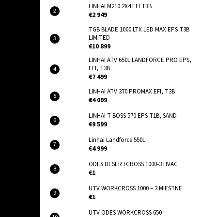
LINHAI M210 2X4 EFI T3B
€2 949
TGB BLADE 1000 LTX LED MAX EPS T3B
LIMITED
€10 899
LINHAI ATV 650L LANDFORCE PRO EPS,
EFI, T3B
€7 499
LINHAI ATV 370 PROMAX EFI, T3B
€4 099
LINHAI T-BOSS 570 EPS T1B, SAND
€9 599
Linhai Landforce 550L
€4 999
ODES DESERTCROSS 1000-3 HVAC
€1
UTV WORKCROSS 1000 – 3 MIESTNE
€1
UTV ODES WORKCROSS 650