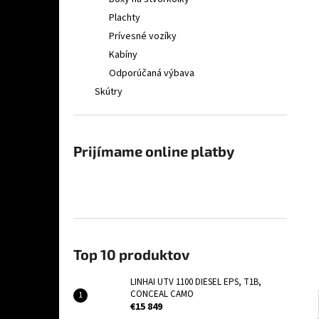
LINHAI UTV 1100 DIESEL EPS, T1B, CONCEAL
CAMO
Plachty
€15 849
Prívesné vozíky
Kabíny
Odporúčaná výbava
Skútry
Prijímame online platby
Top 10 produktov
LINHAI UTV 1100 DIESEL EPS, T1B,
CONCEAL CAMO
€15 849