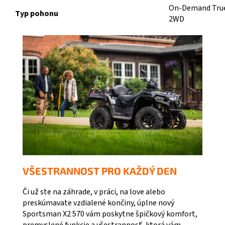
On-Demand Tru
Typ pohonu
2WD
VŠESTRANNOST PRO KAŽDÝ DEN
Či už ste na záhrade, v práci, na love alebo
preskúmavate vzdialené končiny, úplne nový
Sportsman X2 570 vám poskytne špičkový komfort,
premyslené funkcie a všestrannosť, ktorá vám