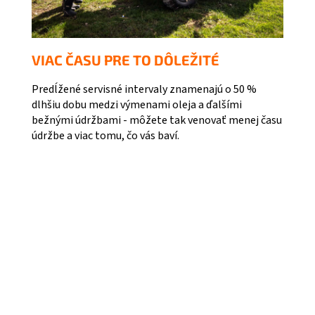
VIAC ČASU PRE TO DÔLEŽITÉ
Predĺžené servisné intervaly znamenajú o 50 %
dlhšiu dobu medzi výmenami oleja a ďalšími
bežnými údržbami - môžete tak venovať menej času
údržbe a viac tomu, čo vás baví.