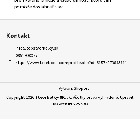
pomôže dosiahnuť viac.
Z
á
Kontakt
p
ä
info
@
topstvorkolky.sk
t
0951908377
i
https://www.facebook.com/profile.php?id=61574873885811
e
Vytvoril Shoptet
Copyright 2026
Stvorkolky-SK.sk
. Všetky práva vyhradené.
Upraviť
nastavenie cookies