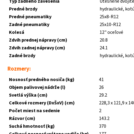
Typ zadného zavesenia
Utesnené dvojit
Predné brzdy
hydraulické, kot
Predné pneumatiky
25x8-R12
Zadné pneumatiky
25x10-R12
Kolesá
12" oceľové
Zdvih prednej nápravy (cm)
20.8
Zdvih zadnej nápravy (cm)
24.1
Zadné brzdy
hydraulické, kot
Rozmery:
Nosnosť predného nosiča (kg)
41
Objem palivovej nádrže (l)
26
Svetlá výška (cm)
29.2
Celkové rozmery (DxŠxV) (cm)
228,3 x 121,9 x 14
Počet miest na sedenie
2
Rázvor (cm)
143.2
Suchá hmotnosť (kg)
370
Celková nosnosť vrátane vodiča (kg)
177