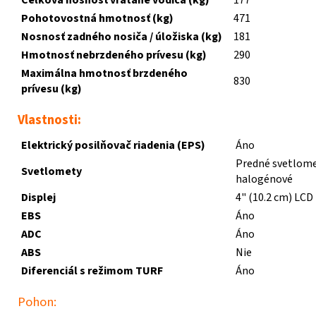
Pohotovostná hmotnosť (kg)
471
Nosnosť zadného nosiča / úložiska (kg)
181
Hmotnosť nebrzdeného prívesu (kg)
290
Maximálna hmotnosť brzdeného
830
prívesu (kg)
Vlastnosti:
Elektrický posilňovač riadenia (EPS)
Áno
Predné svetlome
Svetlomety
halogénové
Displej
4" (10.2 cm) LCD
EBS
Áno
ADC
Áno
ABS
Nie
Diferenciál s režimom TURF
Áno
Pohon: