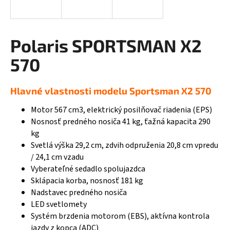
á
j
s
Polaris SPORTSMAN X2
ť
570
?
Hlavné vlastnosti modelu Sportsman X2 570
Motor 567 cm3, elektrický posilňovač riadenia (EPS)
HĽADAŤ
Nosnosť predného nosiča 41 kg, ťažná kapacita 290
kg
Svetlá výška 29,2 cm, zdvih odpruženia 20,8 cm vpredu
/ 24,1 cm vzadu
O
Vyberateľné sedadlo spolujazdca
d
Sklápacia korba, nosnosť 181 kg
p
Nadstavec predného nosiča
o
LED svetlomety
r
Systém brzdenia motorom (EBS), aktívna kontrola
ú
jazdy z kopca (ADC)