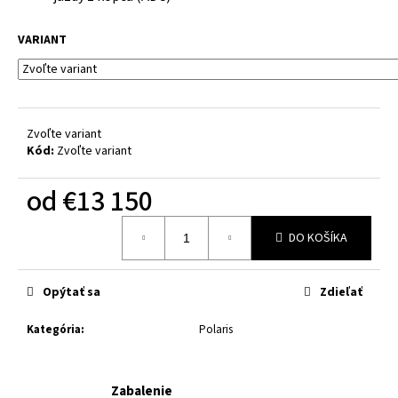
č
a
VARIANT
m
e
LINHAI
UTV
Zvoľte variant
1100
Kód:
Zvoľte variant
DIESEL
EPS,
T1B,
od
€13 150
CONCEAL
CAMO
Jednotková
DO KOŠÍKA
cena:
€15
849
Opýtať sa
Zdieľať
Kategória
:
Polaris
Zabalenie