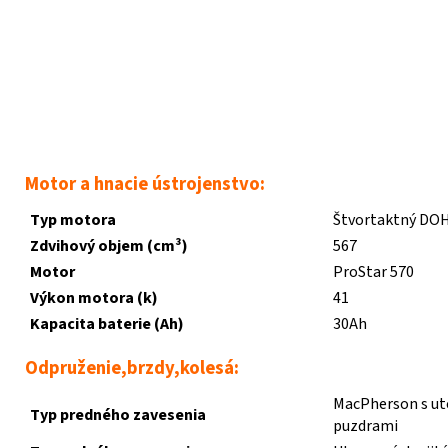
Motor a hnacie ústrojenstvo:
Typ motora
Štvortaktný DOH
Zdvihový objem (cm³)
567
Motor
ProStar 570
Výkon motora (k)
41
Kapacita baterie (Ah)
30Ah
Odpruženie,brzdy,kolesá:
MacPherson s u
Typ predného zavesenia
puzdrami