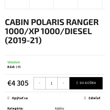
á
j
s
CABIN POLARIS RANGER
ť
1000/XP 1000/DIESEL
?
(2019-21)
HĽADAŤ
Skladom
Kód:
195
O
€4 305
DO KOŠÍKA
d
p
Jednotková
cena:
o
Opýtať sa
Zdieľať
r
ú
Kategória
:
Kabíny