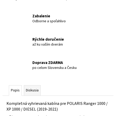
č
a
m
Zabalenie
e
Odborne a spoľahlivo
LINHAI
LANDFORCE
Rýchle doručenie
550L
až ku vaším dverám
€4
999
Doprava ZDARMA
po celom Slovensku a Česku
Popis
Diskusia
Kompletná vyhrievaná kabína pre POLARIS Ranger 1000 /
XP 1000 / DIESEL (2019-2021)