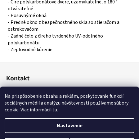
- Číre polykarbonátové dvere, uzamykateľné, o 180 °
otvárateľné
- Posuvnýmé okná
- Predné okno z bezpečnostného skla so stieračom a
ostrekovačom
- Zadné čelo z číreho tvrdeného UV-odolného
polykarbonátu
- Zeplovodné kúrenie
Z
á
Kontakt
p
ä
info
@
topstvorkolky.sk
Na prispôsobenie obsahu a reklám, poskytovanie funkcií
t
0951908377
sociálnych médií a analýzu návštevnosti používame súbory
i
https://www.facebook.com/profile.php?id=61574873885811
cookie. Viac informácií
tu
.
e
Nastavenie
Vytvoril Shoptet