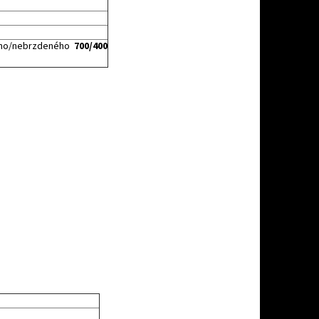
ného/nebrzdeného
700/400