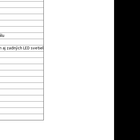
álu
 aj zadných LED svetiel