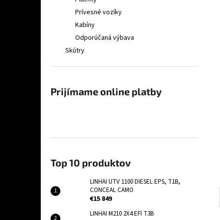
LINHAI UTV 1100 DIESEL EPS, T1B, CONCEAL
CAMO
Prívesné vozíky
€15 849
Kabíny
Odporúčaná výbava
Skútry
Prijímame online platby
Top 10 produktov
LINHAI UTV 1100 DIESEL EPS, T1B,
CONCEAL CAMO
€15 849
LINHAI M210 2X4 EFI T3B