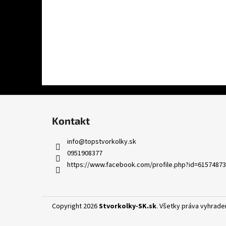
Z
á
Kontakt
p
ä
info
@
topstvorkolky.sk
t
0951908377
i
https://www.facebook.com/profile.php?id=6157487
e
Copyright 2026
Stvorkolky-SK.sk
. Všetky práva vyhrad