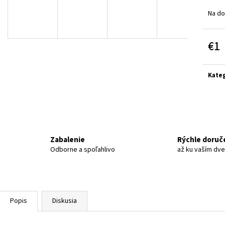
LINHAI M210 2X4 EFI T3B
TGB BLADE 1000 L
LIMITED
Na do
€2 949
€10 899
€1
Jedn
cena:
Kateg
Zabalenie
Rýchle doruč
Odborne a spoľahlivo
až ku vaším dv
Popis
Diskusia