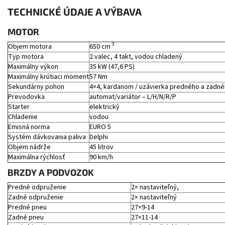
TECHNICKÉ ÚDAJE A VÝBAVA
MOTOR
3
Objem motora
650 cm
Typ motora
2 valec, 4 takt, vodou chladený
Maximálny výkon
35 kW (47,6 PS)
Maximálny krútiaci moment
57 Nm
Sekundárny pohon
4×4, kardanom / uzávierka predného a zadné
Prevodovka
automat/variátor – L/H/N/R/P
Starter
elektrický
Chladenie
vodou
Emisná norma
EURO 5
Systém dávkovania paliva
Delphi
Objem nádrže
45 litrov
Maximálna rýchlosť
90 km/h
BRZDY A PODVOZOK
Predné odpruženie
2× nastaviteľný,
Zadné odpruženie
2× nastaviteľný
Predné pneu
27×9-14
Zadné pneu
27×11-14