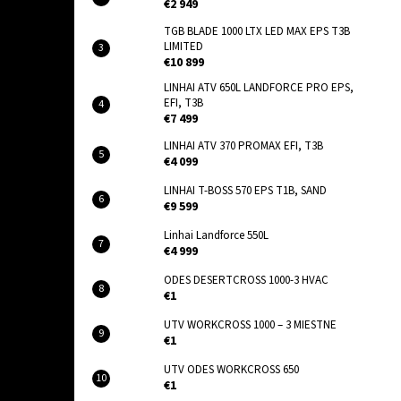
€2 949
TGB BLADE 1000 LTX LED MAX EPS T3B
LIMITED
€10 899
LINHAI ATV 650L LANDFORCE PRO EPS,
EFI, T3B
€7 499
LINHAI ATV 370 PROMAX EFI, T3B
€4 099
LINHAI T-BOSS 570 EPS T1B, SAND
€9 599
Linhai Landforce 550L
€4 999
ODES DESERTCROSS 1000-3 HVAC
€1
UTV WORKCROSS 1000 – 3 MIESTNE
€1
UTV ODES WORKCROSS 650
€1