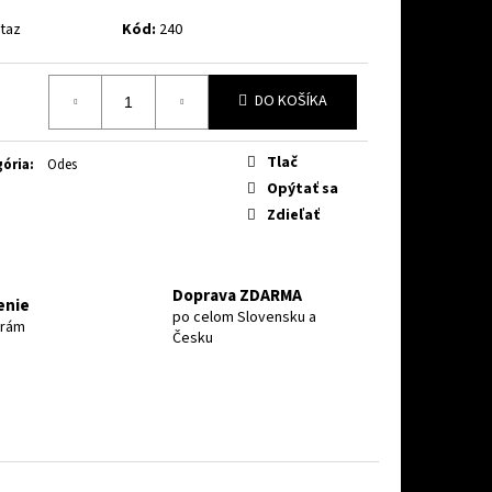
TX LED MAX EPS T3B
taz
Kód:
240
DO KOŠÍKA
otková
Tlač
ória
:
Odes
Opýtať sa
Zdieľať
Doprava ZDARMA
enie
po celom Slovensku a
erám
Česku