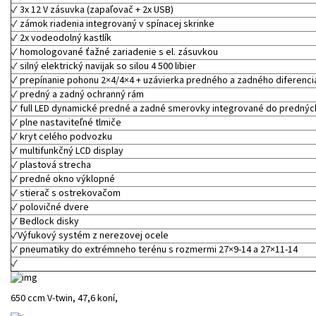
✓ 3x 12 V zásuvka (zapaľovač + 2x USB)
✓ zámok riadenia integrovaný v spínacej skrinke
✓ 2x vodeodolný kastlík
✓ homologované ťažné zariadenie s el. zásuvkou
✓ silný elektrický navijak so silou 4 500 libier
✓ prepínanie pohonu 2×4/4×4 + uzávierka predného a zadného diferenci
✓ predný a zadný ochranný rám
✓ full LED dynamické predné a zadné smerovky integrované do predných
✓ plne nastaviteľné tlmiče
✓ kryt celého podvozku
✓ multifunkčný LCD display
✓ plastová strecha
✓ predné okno výklopné
✓ stierač s ostrekovačom
✓ polovičné dvere
✓ Bedlock disky
✓Výfukový systém z nerezovej ocele
✓ pneumatiky do extrémneho terénu s rozmermi 27×9-14 a 27×11-14
✓
650 ccm V-twin, 47,6 koní,