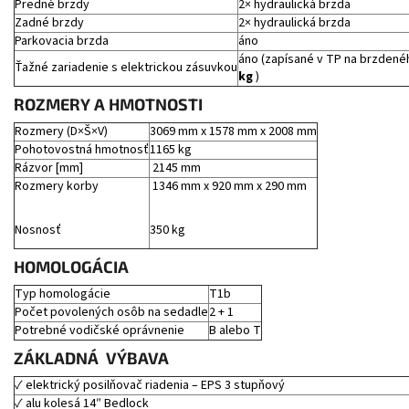
Predné brzdy
2× hydraulická brzda
Zadné brzdy
2× hydraulická brzda
Parkovacia brzda
áno
áno (zapísané v TP na brzde
Ťažné zariadenie s elektrickou zásuvkou
kg
)
ROZMERY A HMOTNOSTI
Rozmery (D×Š×V)
3069 mm x 1578 mm x 2008 mm
Pohotovostná hmotnosť
1165 kg
Rázvor [mm]
2145 mm
Rozmery korby
1346 mm x 920 mm x 290 mm
Nosnosť
350 kg
HOMOLOGÁCIA
Typ homologácie
T1b
Počet povolených osôb na sedadle
2 + 1
Potrebné vodičské oprávnenie
B alebo T
ZÁKLADNÁ
VÝBAVA
✓ elektrický posilňovač riadenia – EPS 3 stupňový
✓ alu kolesá 14″ Bedlock