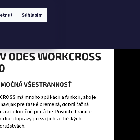
Hľadať
Prihlásenie
Nákupný
Obchodné podmienky
Kontakty
etnuť
Súhlasím
košík
V ODES WORKCROSS
0
IMOČNÁ VŠESTRANNOSŤ
ROSS má mnoho aplikácií a funkcií, ako je
 navijak pre ťažké bremená, dobrá ťažná
ta a celoročné použitie. Posuňte hranice
rdnej dopravy pri svojich vodičských
Nasledujúce
družstvách.