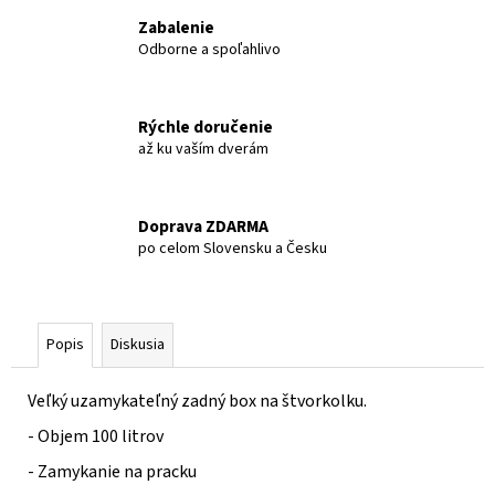
č
a
Zabalenie
Odborne a spoľahlivo
m
e
Rýchle doručenie
TGB
až ku vaším dverám
BLADE
1000
LTX
LED
Doprava ZDARMA
MAX
po celom Slovensku a Česku
EPS
T3B
LIMITED
€10
899
Popis
Diskusia
Veľký uzamykateľný zadný box na štvorkolku.
- Objem 100 litrov
- Zamykanie na pracku