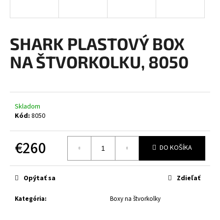
á
j
s
SHARK PLASTOVÝ BOX
ť
NA ŠTVORKOLKU, 8050
?
Skladom
HĽADAŤ
Kód:
8050
€260
DO KOŠÍKA
O
Jednotková
d
cena:
p
Opýtať sa
Zdieľať
o
r
Kategória
:
Boxy na štvorkolky
ú